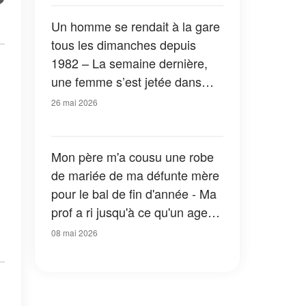
mérites de savoir pourquoi je
t'épouse. »
Un homme se rendait à la gare
tous les dimanches depuis
1982 – La semaine dernière,
une femme s’est jetée dans
ses bras
26 mai 2026
Mon père m'a cousu une robe
de mariée de ma défunte mère
pour le bal de fin d'année - Ma
prof a ri jusqu'à ce qu'un agent
entre
08 mai 2026
s