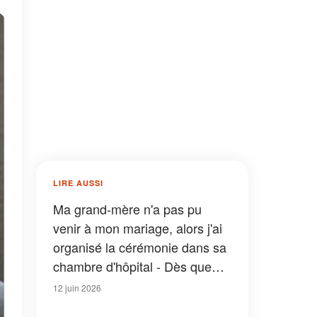
LIRE AUSSI
Ma grand-mère n'a pas pu
venir à mon mariage, alors j'ai
organisé la cérémonie dans sa
chambre d'hôpital - Dès que
nous sommes entrés, mon mari
12 juin 2026
m'a dit : « Maintenant, tu