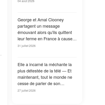
04 août 2026
George et Amal Clooney
partagent un message
émouvant alors qu'ils quittent
leur ferme en France à cause
des feux de forêt — Tous les
31 juillet 2026
détails
Elle a incarné la méchante la
plus détestée de la télé — Et
maintenant, tout le monde ne
cesse de parler de son
apparition dans la nouvelle
27 juillet 2026
version de « La Petite Maison
dans la prairie » — Photos