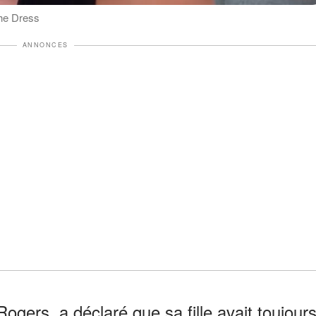
the Dress
ANNONCES
gers, a déclaré que sa fille avait toujour