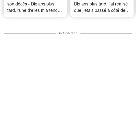
son décès - Dix ans plus
Dix ans plus tard, j'ai réalisé
tard, l'une d'elles m'a tendu
que j'étais passé à côté de
un vieux téléphone en me
l'indice le plus important
disant : « Maman m'a dit de
te montrer cette vidéo
ANNONCES
aujourd'hui. »