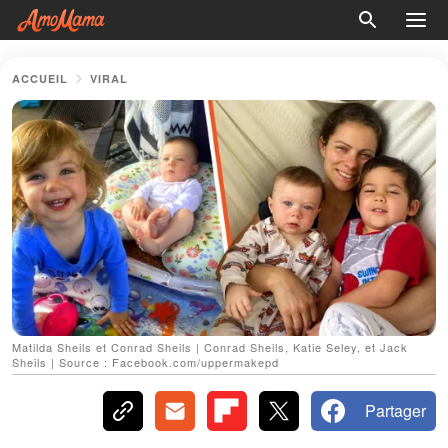
ACCUEIL
VIRAL
Matilda Sheils et Conrad Sheils | Conrad Sheils, Katie Seley, et Jack
Sheils | Source : Facebook.com/uppermakepd
Partager