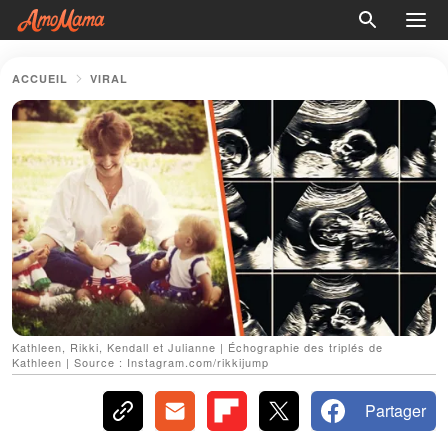
ACCUEIL
VIRAL
Kathleen, Rikki, Kendall et Julianne | Échographie des triplés de
Kathleen | Source : Instagram.com/rikkijump
Partager