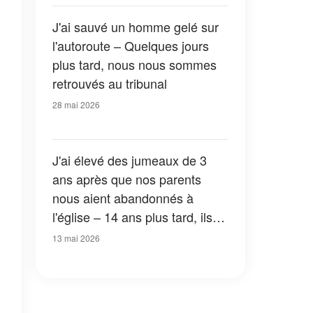
»
J'ai sauvé un homme gelé sur
l'autoroute – Quelques jours
plus tard, nous nous sommes
retrouvés au tribunal
28 mai 2026
J'ai élevé des jumeaux de 3
ans après que nos parents
nous aient abandonnés à
l'église – 14 ans plus tard, ils
sont revenus et m'ont fait une
13 mai 2026
demande que je n'oublierai
jamais