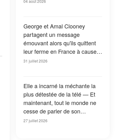
04 août 2026
George et Amal Clooney
partagent un message
émouvant alors qu'ils quittent
leur ferme en France à cause
des feux de forêt — Tous les
31 juillet 2026
détails
Elle a incarné la méchante la
plus détestée de la télé — Et
maintenant, tout le monde ne
cesse de parler de son
apparition dans la nouvelle
27 juillet 2026
version de « La Petite Maison
dans la prairie » — Photos