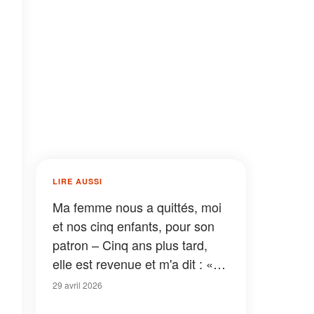
LIRE AUSSI
Ma femme nous a quittés, moi
et nos cinq enfants, pour son
patron – Cinq ans plus tard,
elle est revenue et m'a dit : «
Tu dois écouter ce que je vais
29 avril 2026
te dire… sinon tu le regretteras