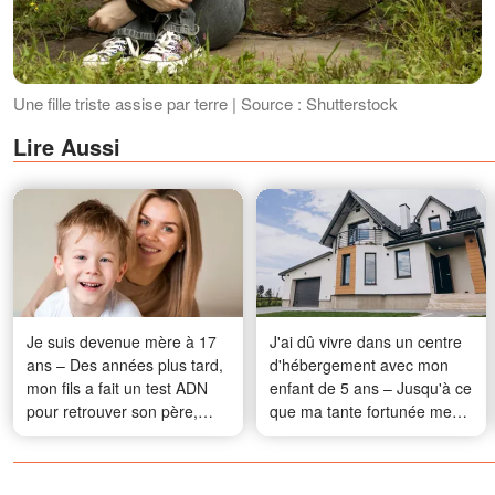
Une fille triste assise par terre | Source : Shutterstock
Lire Aussi
Je suis devenue mère à 17
J'ai dû vivre dans un centre
ans – Des années plus tard,
d'hébergement avec mon
mon fils a fait un test ADN
enfant de 5 ans – Jusqu'à ce
pour retrouver son père,
que ma tante fortunée me
mais il a découvert une
repère et me dise : « Tes
vérité qui m'a fait perdre
parents ne t'ont-ils pas parlé
pied
de la maison que je t'ai