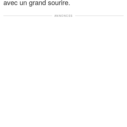
avec un grand sourire.
ANNONCES
"Barbara !", s'est-elle écriée en me