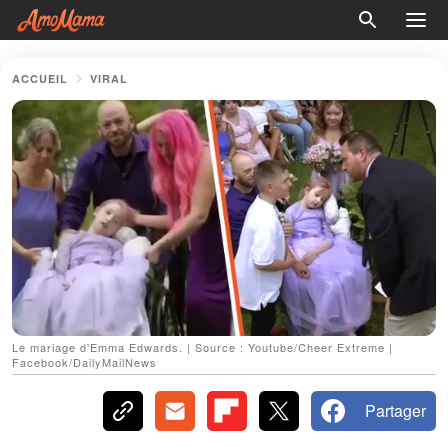
ACCUEIL
VIRAL
Le mariage d'Emma Edwards. | Source : Youtube/Cheer Extreme |
Facebook/DailyMailNews
Partager