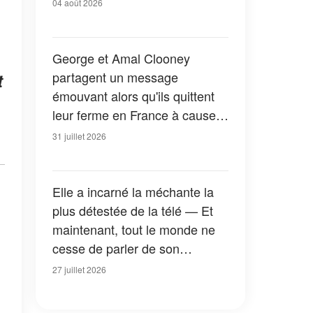
04 août 2026
George et Amal Clooney
partagent un message
t
émouvant alors qu'ils quittent
leur ferme en France à cause
des feux de forêt — Tous les
31 juillet 2026
détails
Elle a incarné la méchante la
plus détestée de la télé — Et
maintenant, tout le monde ne
cesse de parler de son
apparition dans la nouvelle
27 juillet 2026
version de « La Petite Maison
dans la prairie » — Photos