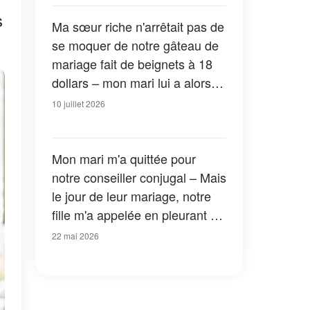
s
Ma sœur riche n'arrêtait pas de
se moquer de notre gâteau de
mariage fait de beignets à 18
dollars – mon mari lui a alors
tendu le dernier beignet, et ce
10 juillet 2026
qui se cachait à l'intérieur a fait
pâlir tout le monde
Mon mari m'a quittée pour
notre conseiller conjugal – Mais
le jour de leur mariage, notre
fille m'a appelée en pleurant et
m'a dit : « Maman, il faut que tu
22 mai 2026
viennes tout de suite »