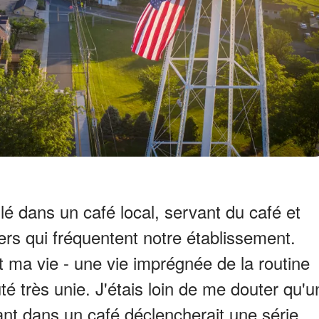
llé dans un café local, servant du café et
ers qui fréquentent notre établissement.
t ma vie - une vie imprégnée de la routine
 très unie. J'étais loin de me douter qu'u
ant dans un café déclencherait une série