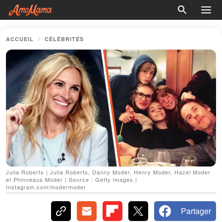
ACCUEIL
CÉLÉBRITÉS
Julia Roberts | Julia Roberts, Danny Moder, Henry Moder, Hazel Moder
et Phinneaus Moder | Source : Getty images |
Instagram.com/modermoder
Partager