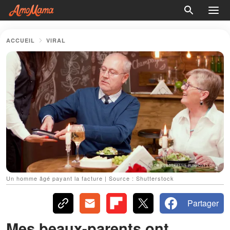
ACCUEIL
VIRAL
Un homme âgé payant la facture | Source : Shutterstock
Partager
Mes beaux-parents ont