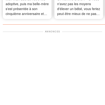
adoptive, puis ma belle-mère
n'avez pas les moyens
s'est présentée à son
d'élever un bébé, vous feriez
cinquième anniversaire et
peut-être mieux de ne pas
m'a demandé : « Il ne t'en a
en avoir ! » à une infirmière
pas parlé ? »
en larmes dans une épicerie
et ma vie a pris un tournant
ANNONCES
radical après ça