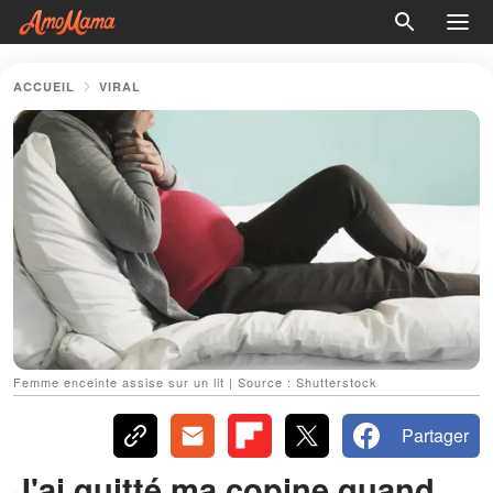
ACCUEIL
VIRAL
Femme enceinte assise sur un lit | Source : Shutterstock
Partager
J'ai quitté ma copine quand