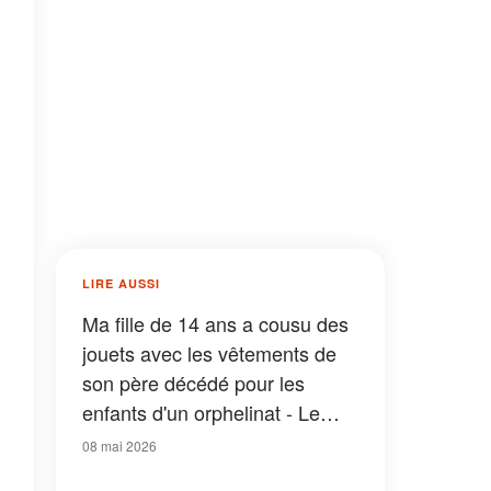
LIRE AUSSI
Ma fille de 14 ans a cousu des
jouets avec les vêtements de
son père décédé pour les
enfants d'un orphelinat - Le
lendemain, des policiers ont
08 mai 2026
frappé à notre porte