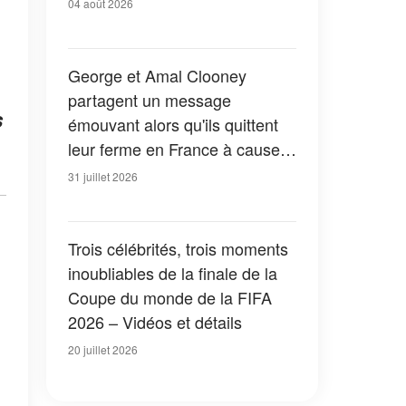
04 août 2026
George et Amal Clooney
partagent un message
s
émouvant alors qu'ils quittent
leur ferme en France à cause
des feux de forêt — Tous les
31 juillet 2026
détails
Trois célébrités, trois moments
inoubliables de la finale de la
Coupe du monde de la FIFA
2026 – Vidéos et détails
20 juillet 2026