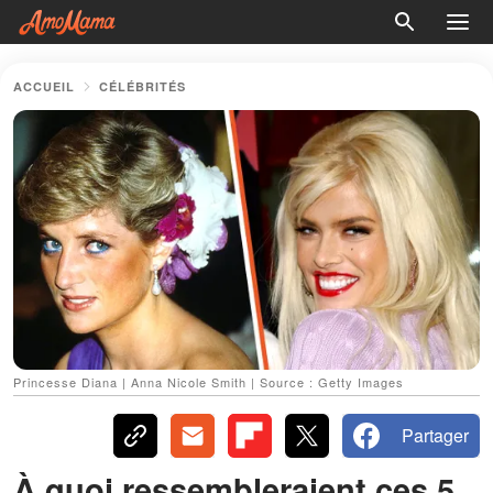
ACCUEIL
CÉLÉBRITÉS
Princesse Diana | Anna Nicole Smith | Source : Getty Images
Partager
À quoi ressembleraient ces 5