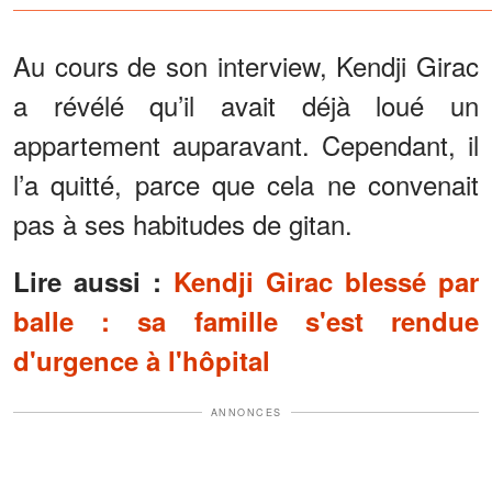
inconnu qui lui ressemblait
comme deux gouttes d'eau
m'a remis une boîte bleue
Au cours de son interview, Kendji Girac
a révélé qu’il avait déjà loué un
appartement auparavant. Cependant, il
l’a quitté, parce que cela ne convenait
pas à ses habitudes de gitan.
Lire aussi :
Kendji Girac blessé par
balle : sa famille s'est rendue
d'urgence à l'hôpital
ANNONCES