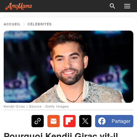
ACCUEIL
CÉLÉBRITÉS
Kendji Girac | Source : Getty Images
Partager
Pourquoi Kendji Girac vit-il