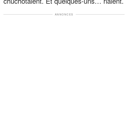
chuchotaient. Et quelques-uns… riaient.
ANNONCES