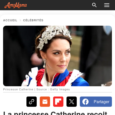
ACCUEIL
CÉLÉBRITÉS
Princesse Catherine | Source : Getty Images
Partager
La princesse Catherine reçoit