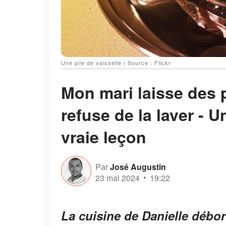
Une pile de vaisselle | Source : Flickr
Mon mari laisse des p
refuse de la laver - U
vraie leçon
Par
José Augustin
23 mai 2024
19:22
La cuisine de Danielle débor