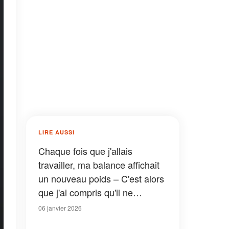
LIRE AUSSI
Chaque fois que j'allais
travailler, ma balance affichait
un nouveau poids – C'est alors
que j'ai compris qu'il ne
s'agissait pas d'un bug
06 janvier 2026