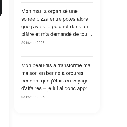
Mon mari a organisé une
soirée pizza entre potes alors
que j'avais le poignet dans un
plâtre et m'a demandé de tout
nettoyer – Le karma l'a frappé
20 février 2026
de plein fouet
Mon beau-fils a transformé ma
maison en benne à ordures
pendant que j'étais en voyage
d'affaires – je lui ai donc appris
les bonnes manières
03 février 2026