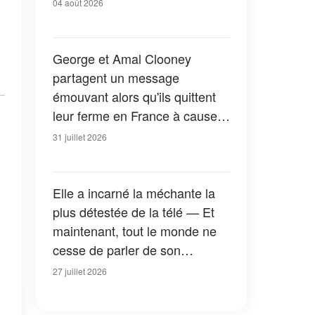
04 août 2026
George et Amal Clooney
partagent un message
émouvant alors qu'ils quittent
leur ferme en France à cause
des feux de forêt — Tous les
31 juillet 2026
détails
Elle a incarné la méchante la
plus détestée de la télé — Et
maintenant, tout le monde ne
cesse de parler de son
apparition dans la nouvelle
27 juillet 2026
version de « La Petite Maison
dans la prairie » — Photos