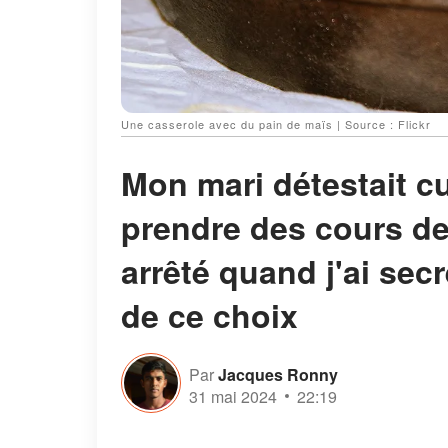
Une casserole avec du pain de maïs | Source : Flickr
Mon mari détestait c
prendre des cours de
arrêté quand j'ai sec
de ce choix
Par
Jacques Ronny
31 mai 2024
22:19