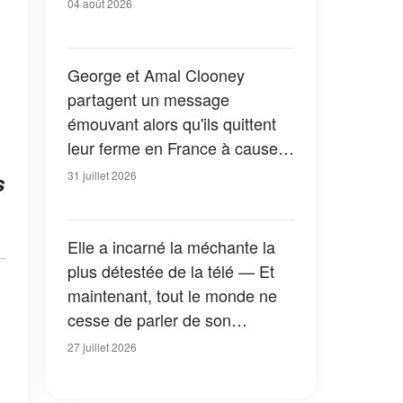
04 août 2026
George et Amal Clooney
partagent un message
émouvant alors qu'ils quittent
leur ferme en France à cause
des feux de forêt — Tous les
31 juillet 2026
s
détails
Elle a incarné la méchante la
plus détestée de la télé — Et
maintenant, tout le monde ne
cesse de parler de son
apparition dans la nouvelle
27 juillet 2026
version de « La Petite Maison
dans la prairie » — Photos