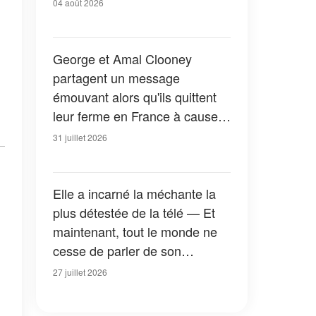
04 août 2026
George et Amal Clooney
partagent un message
émouvant alors qu'ils quittent
leur ferme en France à cause
des feux de forêt — Tous les
31 juillet 2026
détails
Elle a incarné la méchante la
plus détestée de la télé — Et
maintenant, tout le monde ne
cesse de parler de son
apparition dans la nouvelle
27 juillet 2026
version de « La Petite Maison
dans la prairie » — Photos