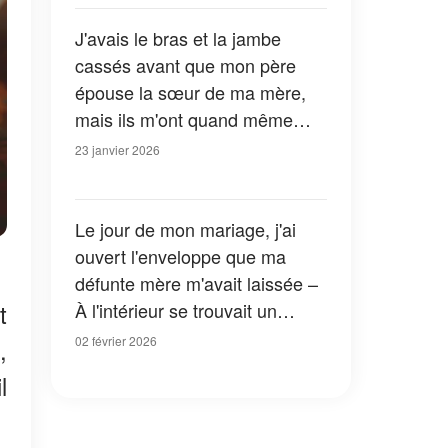
J'avais le bras et la jambe
cassés avant que mon père
épouse la sœur de ma mère,
mais ils m'ont quand même
demandé d'organiser leur
23 janvier 2026
mariage – Ma grand-mère est
venue et leur a offert un «
cadeau » qui les a fait hurler
Le jour de mon mariage, j'ai
ouvert l'enveloppe que ma
défunte mère m'avait laissée –
t
À l'intérieur se trouvait un
message vidéo qui a
02 février 2026
,
bouleversé tout ce que je
l
croyais savoir