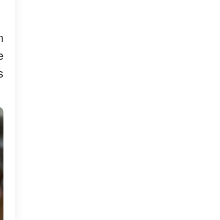
n
e
s