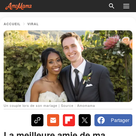
ACCUEIL
VIRAL
Un couple lors de son mariage | Source : Amomama
Partager
La meilleure amie de ma