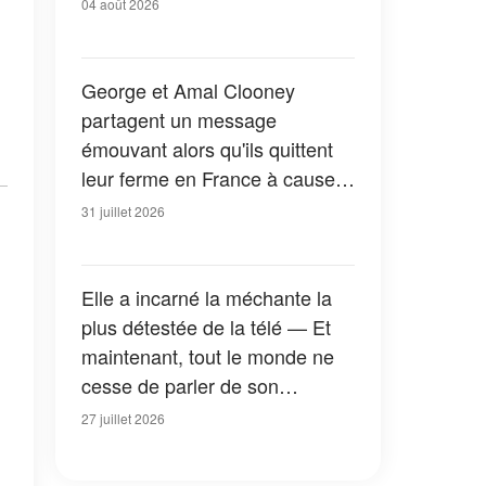
04 août 2026
George et Amal Clooney
partagent un message
émouvant alors qu'ils quittent
leur ferme en France à cause
des feux de forêt — Tous les
31 juillet 2026
détails
Elle a incarné la méchante la
plus détestée de la télé — Et
maintenant, tout le monde ne
cesse de parler de son
apparition dans la nouvelle
27 juillet 2026
version de « La Petite Maison
dans la prairie » — Photos