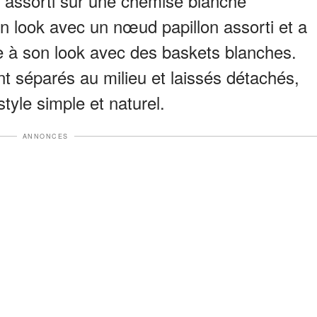
let assorti sur une chemise blanche
n look avec un nœud papillon assorti et a
e à son look avec des baskets blanches.
nt séparés au milieu et laissés détachés,
tyle simple et naturel.
ANNONCES