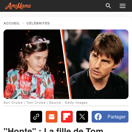
ACCUEIL
CÉLÉBRITÉS
Suri Cruise | Tom Cruise | Source : Getty Images
Partager
"Honte" : La fille de Tom