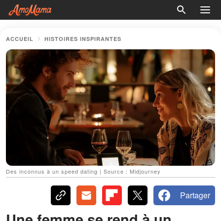
ACCUEIL
HISTOIRES INSPIRANTES
Des inconnus à un speed dating | Source : Midjourney
Partager
Une femme se rend à un