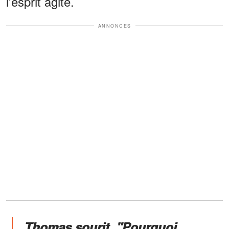
l'esprit agité.
ANNONCES
Thomas sourit. "Pourquoi