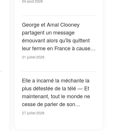
04 août 2026
George et Amal Clooney
partagent un message
émouvant alors qu'ils quittent
leur ferme en France à cause
des feux de forêt — Tous les
31 juillet 2026
détails
Elle a incarné la méchante la
plus détestée de la télé — Et
maintenant, tout le monde ne
cesse de parler de son
apparition dans la nouvelle
27 juillet 2026
version de « La Petite Maison
dans la prairie » — Photos