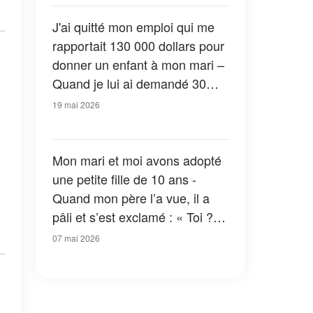
J'ai quitté mon emploi qui me
rapportait 130 000 dollars pour
donner un enfant à mon mari –
Quand je lui ai demandé 30
dollars pour acheter du lait en
19 mai 2026
poudre, sa réponse m'a laissée
sans voix
Mon mari et moi avons adopté
une petite fille de 10 ans -
Quand mon père l’a vue, il a
pâli et s’est exclamé : « Toi ?…
Ce n’est pas possible ! »
07 mai 2026