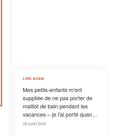
LIRE AUSSI
Mes petits-enfants m'ont
suppliée de ne pas porter de
maillot de bain pendant les
vacances – je l'ai porté quand
même, et ils ont reçu une leçon
08 juillet 2026
qu'ils n'oublieront jamais