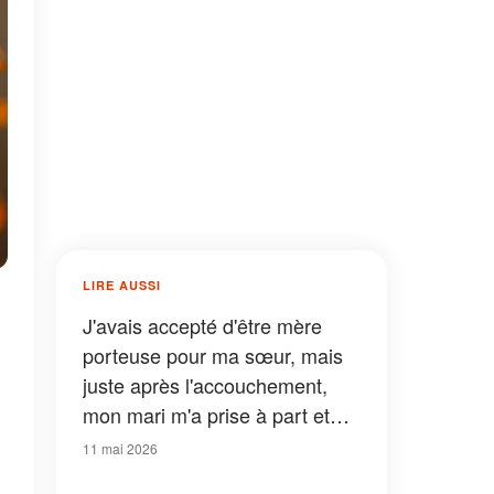
LIRE AUSSI
J'avais accepté d'être mère
porteuse pour ma sœur, mais
juste après l'accouchement,
mon mari m'a prise à part et
m'a dit : « S'il te plaît, ne lui
11 mai 2026
donne pas encore le bébé. »