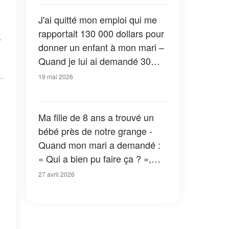
J'ai quitté mon emploi qui me
a
rapportait 130 000 dollars pour
donner un enfant à mon mari –
Quand je lui ai demandé 30
dollars pour acheter du lait en
19 mai 2026
poudre, sa réponse m'a laissée
sans voix
Ma fille de 8 ans a trouvé un
bébé près de notre grange -
Quand mon mari a demandé :
« Qui a bien pu faire ça ? »,
elle l'a regardé et lui a répondu
27 avril 2026
: « Papa… je t'ai vu »