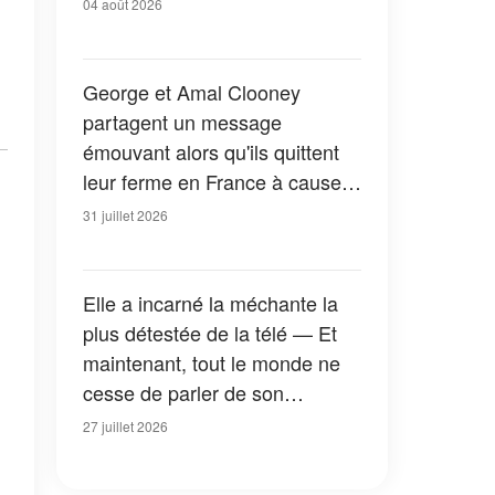
04 août 2026
George et Amal Clooney
partagent un message
émouvant alors qu'ils quittent
leur ferme en France à cause
des feux de forêt — Tous les
31 juillet 2026
détails
Elle a incarné la méchante la
plus détestée de la télé — Et
maintenant, tout le monde ne
cesse de parler de son
apparition dans la nouvelle
27 juillet 2026
version de « La Petite Maison
dans la prairie » — Photos