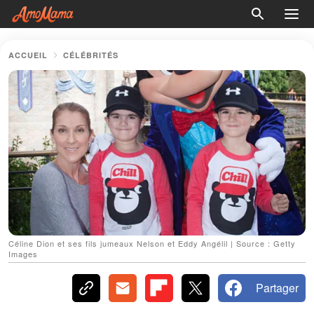
ACCUEIL
CÉLÉBRITÉS
Céline Dion et ses fils jumeaux Nelson et Eddy Angélil | Source : Getty
Images
Partager