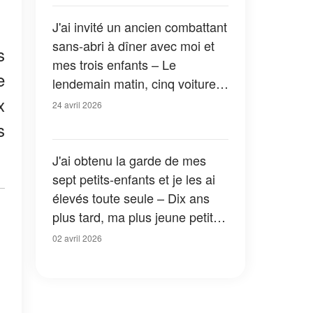
J'ai invité un ancien combattant
sans-abri à dîner avec moi et
s
mes trois enfants – Le
e
lendemain matin, cinq voitures
x
de police ont encerclé ma
24 avril 2026
maison
s
J'ai obtenu la garde de mes
sept petits-enfants et je les ai
élevés toute seule – Dix ans
plus tard, ma plus jeune petite-
fille m'a remis une boîte qui m'a
02 avril 2026
révélé ce qui était réellement
arrivé à ses parents