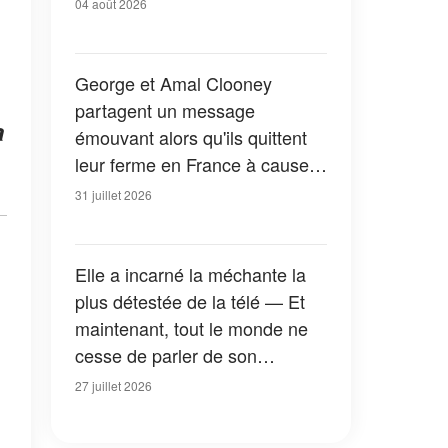
04 août 2026
George et Amal Clooney
partagent un message
a
émouvant alors qu'ils quittent
leur ferme en France à cause
des feux de forêt — Tous les
31 juillet 2026
détails
Elle a incarné la méchante la
plus détestée de la télé — Et
maintenant, tout le monde ne
cesse de parler de son
apparition dans la nouvelle
27 juillet 2026
version de « La Petite Maison
dans la prairie » — Photos