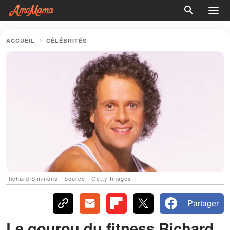
ACCUEIL
CÉLÉBRITÉS
Richard Simmons | Source : Getty Images
Partager
Le gourou du fitness Richard