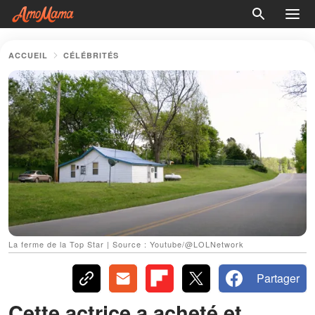
ACCUEIL
CÉLÉBRITÉS
La ferme de la Top Star | Source : Youtube/@LOLNetwork
Partager
Cette actrice a acheté et