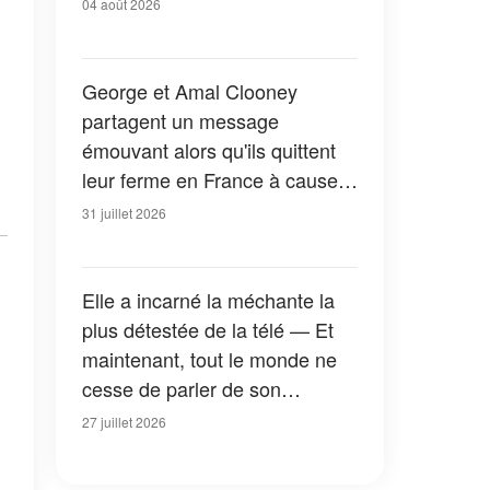
04 août 2026
George et Amal Clooney
partagent un message
émouvant alors qu'ils quittent
leur ferme en France à cause
des feux de forêt — Tous les
31 juillet 2026
détails
Elle a incarné la méchante la
plus détestée de la télé — Et
maintenant, tout le monde ne
cesse de parler de son
apparition dans la nouvelle
27 juillet 2026
version de « La Petite Maison
dans la prairie » — Photos