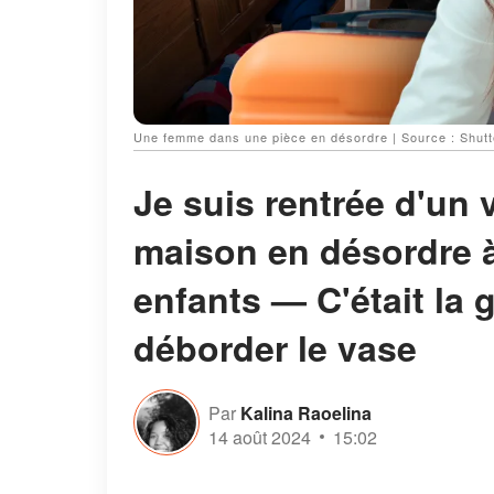
Une femme dans une pièce en désordre | Source : Shutt
Je suis rentrée d'un v
maison en désordre 
enfants — C'était la g
déborder le vase
Par
Kalina Raoelina
14 août 2024
15:02