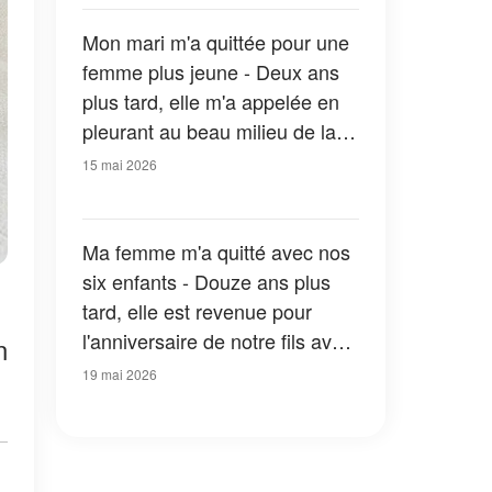
Mon mari m'a quittée pour une
femme plus jeune - Deux ans
plus tard, elle m'a appelée en
pleurant au beau milieu de la
nuit
15 mai 2026
Ma femme m'a quitté avec nos
six enfants - Douze ans plus
tard, elle est revenue pour
l'anniversaire de notre fils avec
n
une nouvelle voiture, mais il lui
19 mai 2026
a tendu un paquet qui l'a fait
pâlir