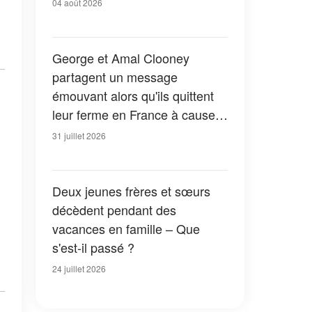
04 août 2026
George et Amal Clooney
partagent un message
émouvant alors qu'ils quittent
leur ferme en France à cause
des feux de forêt — Tous les
31 juillet 2026
détails
Deux jeunes frères et sœurs
décèdent pendant des
vacances en famille – Que
s'est-il passé ?
24 juillet 2026