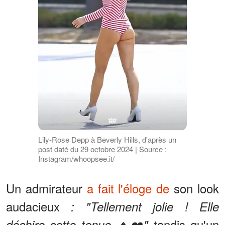
Lily-Rose Depp à Beverly Hills, d'après un
post daté du 29 octobre 2024 | Source :
Instagram/whoopsee.it/
Un admirateur
a fait l'éloge de
son look
audacieux
: "Tellement jolie ! Elle
tandis qu'un
déchire cette tenue 🔥❤️"