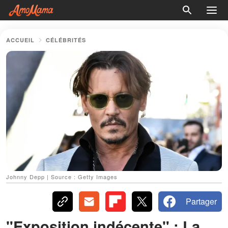
ACCUEIL
CÉLÉBRITÉS
Johnny Depp | Source : Getty Images
Partager
"Exposition indécente" : La