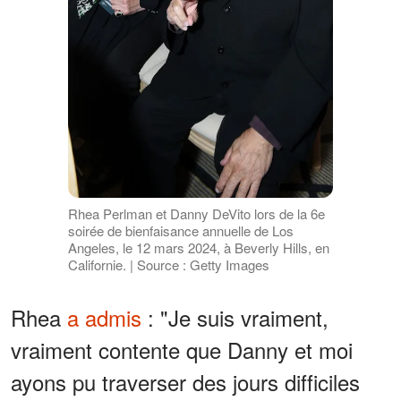
Rhea Perlman et Danny DeVito lors de la 6e
soirée de bienfaisance annuelle de Los
Angeles, le 12 mars 2024, à Beverly Hills, en
Californie. | Source : Getty Images
Rhea
a admis
: "Je suis vraiment,
vraiment contente que Danny et moi
ayons pu traverser des jours difficiles