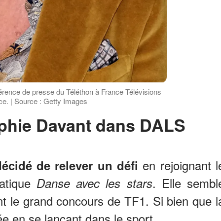
érence de presse du Téléthon à France Télévisions
nce. | Source : Getty Images
ophie Davant dans DALS
en rejoignant l
écidé de relever un défi
matique
. Elle sembl
Danse avec les stars
nt le grand concours de TF1. Si bien que l
ée en se lançant dans le sport.