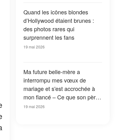
laissé tout le monde bouche
bée
Quand les icônes blondes
d’Hollywood étaient brunes :
des photos rares qui
surprennent les fans
19 mai 2026
Ma future belle-mère a
interrompu mes vœux de
mariage et s'est accrochée à
mon fiancé – Ce que son père
e
a fait ensuite a stupéfié tout le
19 mai 2026
monde
e
a