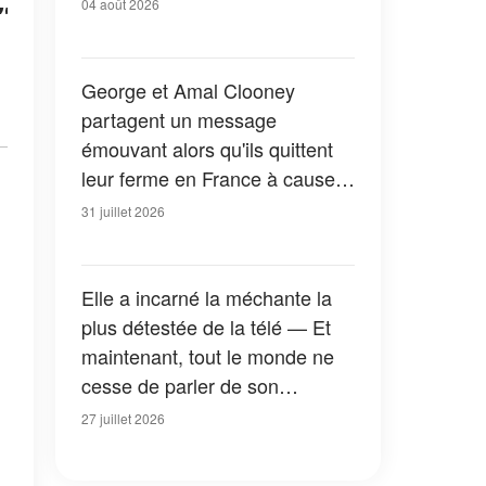
04 août 2026
"
George et Amal Clooney
partagent un message
émouvant alors qu'ils quittent
leur ferme en France à cause
des feux de forêt — Tous les
31 juillet 2026
détails
Elle a incarné la méchante la
plus détestée de la télé — Et
maintenant, tout le monde ne
cesse de parler de son
apparition dans la nouvelle
27 juillet 2026
version de « La Petite Maison
dans la prairie » — Photos