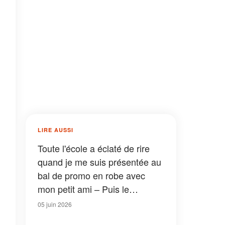
LIRE AUSSI
Toute l'école a éclaté de rire
quand je me suis présentée au
bal de promo en robe avec
mon petit ami – Puis le
proviseur nous a fait monter
05 juin 2026
sur scène, et ses paroles ont