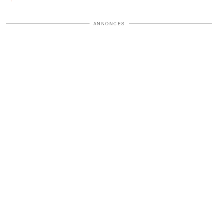
ANNONCES
Il faut tout de même préciser qu’ils ont