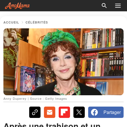
ACCUEIL
CÉLÉBRITÉS
Anny Duperey | Source : Getty Images
Partager
Après une trahison et un