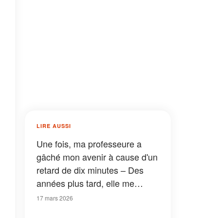
LIRE AUSSI
Une fois, ma professeure a
gâché mon avenir à cause d'un
retard de dix minutes – Des
années plus tard, elle me
suppliait de contourner les
17 mars 2026
règles pour elle