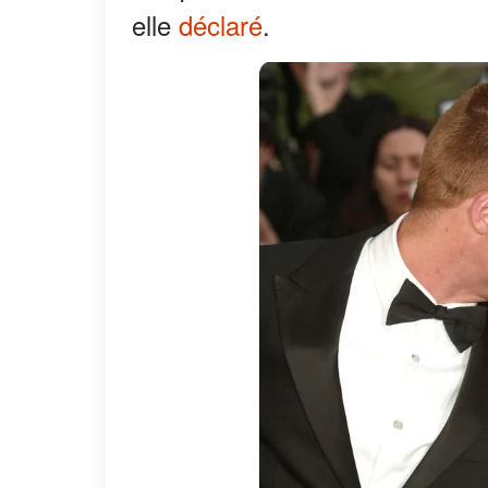
elle
déclaré
.