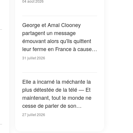
04 août 2026
George et Amal Clooney
partagent un message
émouvant alors qu'ils quittent
leur ferme en France à cause
des feux de forêt — Tous les
31 juillet 2026
détails
Elle a incarné la méchante la
plus détestée de la télé — Et
maintenant, tout le monde ne
cesse de parler de son
apparition dans la nouvelle
27 juillet 2026
version de « La Petite Maison
dans la prairie » — Photos