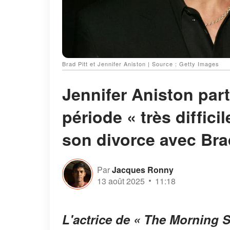
Brad Pitt et Jennifer Aniston | Source : Getty Images
Jennifer Aniston part
période « très diffici
son divorce avec Brad
Par
Jacques Ronny
13 août 2025
11:18
L'actrice de « The Morning 