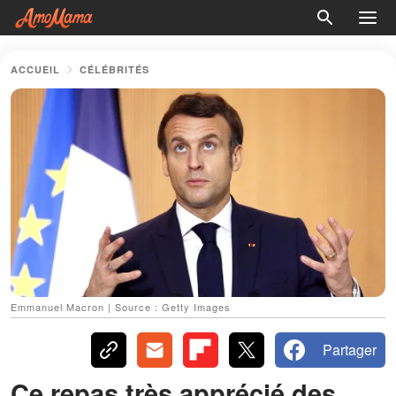
ACCUEIL
CÉLÉBRITÉS
Emmanuel Macron | Source : Getty Images
Partager
Ce repas très apprécié des