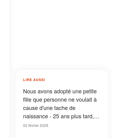
LIRE AUSSI
Nous avons adopté une petite
fille que personne ne voulait à
cause d'une tache de
naissance - 25 ans plus tard,
une lettre a révélé la vérité sur
02 février 2026
son passé