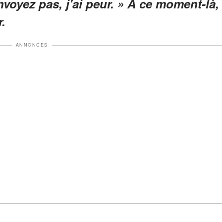
voyez pas, j'ai peur. » À ce moment-là,
r.
ANNONCES