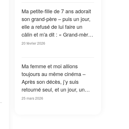
Ma petite-fille de 7 ans adorait
son grand-père – puis un jour,
elle a refusé de lui faire un
câlin et m'a dit : « Grand-mère,
il est différent »
20 février 2026
Ma femme et moi allions
toujours au même cinéma –
Après son décès, j’y suis
retourné seul, et un jour, un
jeune homme s’est assis à côté
25 mars 2026
de moi et m’a dit : « Votre
femme m’a demandé de vous
transmettre un message »