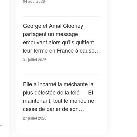
04 août 2026
George et Amal Clooney
partagent un message
émouvant alors qu'ils quittent
leur ferme en France à cause
des feux de forêt — Tous les
31 juillet 2026
détails
Elle a incarné la méchante la
plus détestée de la télé — Et
maintenant, tout le monde ne
cesse de parler de son
apparition dans la nouvelle
27 juillet 2026
version de « La Petite Maison
dans la prairie » — Photos