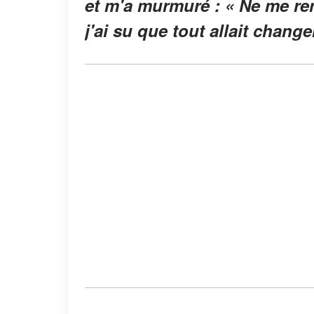
et m'a murmuré : « Ne me ren
j'ai su que tout allait change