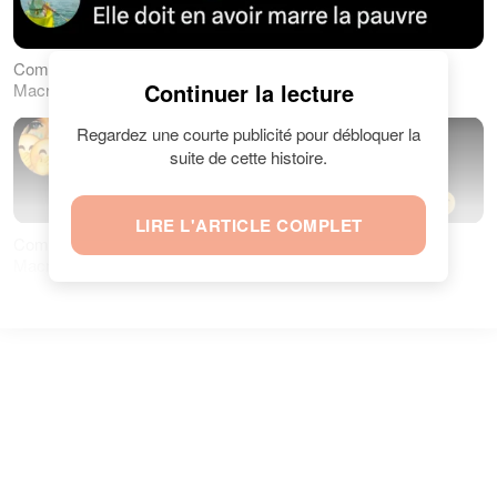
Commentaire d'internaute sur la vidéo virale d'Emmanuel
Continuer la lecture
Macron et son épouse. | Source : Capture X
Regardez une courte publicité pour débloquer la
suite de cette histoire.
LIRE L'ARTICLE COMPLET
Commentaire d'internaute sur la vidéo virale d'Emmanuel
Macron et son épouse. | Source : Capture X