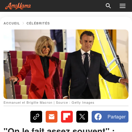
ACCUEIL
CÉLÉBRITÉS
Emmanuel et Brigitte Macron | Source : Getty Images
Partager
"On le fait assez souvent" :