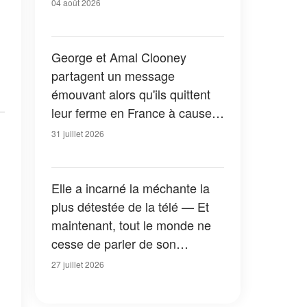
04 août 2026
George et Amal Clooney
partagent un message
émouvant alors qu'ils quittent
leur ferme en France à cause
des feux de forêt — Tous les
31 juillet 2026
détails
Elle a incarné la méchante la
plus détestée de la télé — Et
maintenant, tout le monde ne
cesse de parler de son
apparition dans la nouvelle
27 juillet 2026
version de « La Petite Maison
dans la prairie » — Photos