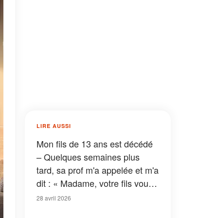
LIRE AUSSI
Mon fils de 13 ans est décédé
– Quelques semaines plus
tard, sa prof m'a appelée et m'a
dit : « Madame, votre fils vous
a laissé quelque chose. Venez
28 avril 2026
à l'école sans tarder »