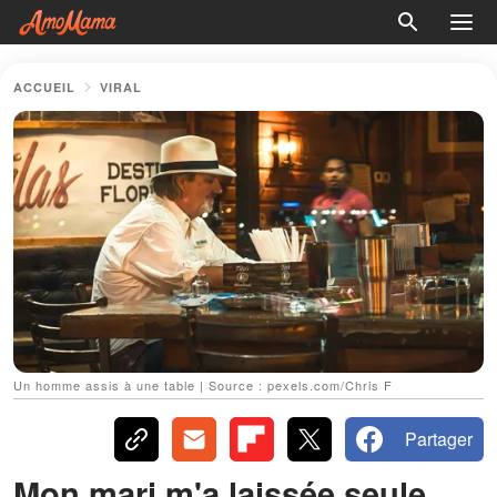
ACCUEIL
VIRAL
Un homme assis à une table | Source : pexels.com/Chris F
Partager
Mon mari m'a laissée seule