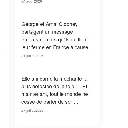
04 août 2026
George et Amal Clooney
partagent un message
émouvant alors qu'ils quittent
leur ferme en France à cause
des feux de forêt — Tous les
31 juillet 2026
détails
Elle a incarné la méchante la
plus détestée de la télé — Et
maintenant, tout le monde ne
cesse de parler de son
apparition dans la nouvelle
27 juillet 2026
version de « La Petite Maison
dans la prairie » — Photos