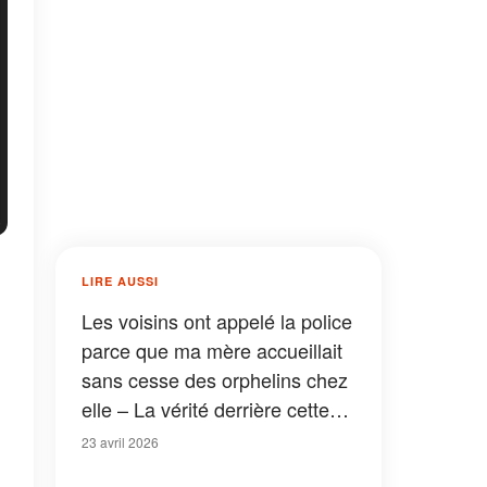
LIRE AUSSI
Les voisins ont appelé la police
parce que ma mère accueillait
sans cesse des orphelins chez
elle – La vérité derrière cette
histoire a ému tout le quartier
23 avril 2026