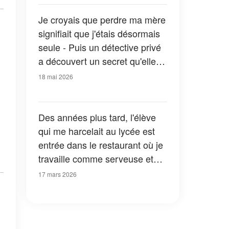
Je croyais que perdre ma mère
signifiait que j'étais désormais
seule - Puis un détective privé
a découvert un secret qu'elle
m'avait caché toute ma vie
18 mai 2026
Des années plus tard, l'élève
qui me harcelait au lycée est
entrée dans le restaurant où je
travaille comme serveuse et
s'est mise à se moquer de moi
17 mars 2026
– je n'ai même pas eu le temps
de me défendre avant que le
karma ne la frappe