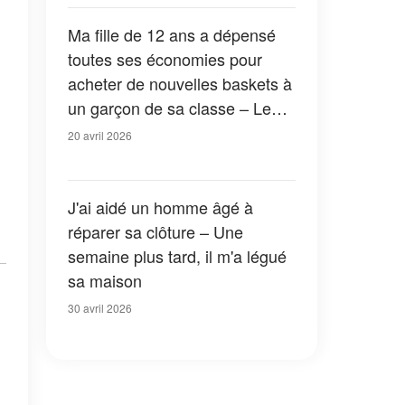
Ma fille de 12 ans a dépensé
toutes ses économies pour
acheter de nouvelles baskets à
un garçon de sa classe – Le
lendemain, le directeur de
20 avril 2026
l'école m'a appelé d'urgence à
l'école
J'ai aidé un homme âgé à
réparer sa clôture – Une
semaine plus tard, il m'a légué
sa maison
30 avril 2026