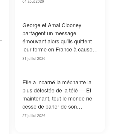
04 août 2026
George et Amal Clooney
partagent un message
émouvant alors qu'ils quittent
leur ferme en France à cause
des feux de forêt — Tous les
31 juillet 2026
détails
Elle a incarné la méchante la
plus détestée de la télé — Et
maintenant, tout le monde ne
cesse de parler de son
apparition dans la nouvelle
27 juillet 2026
version de « La Petite Maison
dans la prairie » — Photos