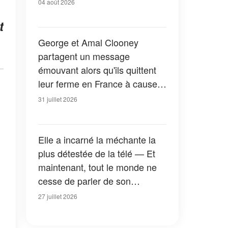
04 août 2026
t
George et Amal Clooney
partagent un message
émouvant alors qu'ils quittent
leur ferme en France à cause
des feux de forêt — Tous les
31 juillet 2026
détails
Elle a incarné la méchante la
plus détestée de la télé — Et
maintenant, tout le monde ne
cesse de parler de son
apparition dans la nouvelle
27 juillet 2026
version de « La Petite Maison
dans la prairie » — Photos