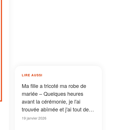
LIRE AUSSI
Ma fille a tricoté ma robe de
mariée – Quelques heures
avant la cérémonie, je l'ai
trouvée abîmée et j'ai tout de
suite su qui était responsable
19 janvier 2026