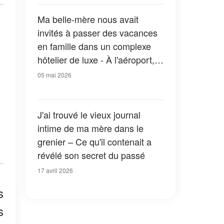
Ma belle-mère nous avait
invités à passer des vacances
en famille dans un complexe
hôtelier de luxe - À l'aéroport,
elle a prétendu avoir « perdu »
05 mai 2026
mon billet, ce qui m'empêchait
de les accompagner, mais ce
que mon beau-père a révélé
J'ai trouvé le vieux journal
ensuite a stupéfié tout le
intime de ma mère dans le
monde
grenier – Ce qu'il contenait a
révélé son secret du passé
17 avril 2026
s
s