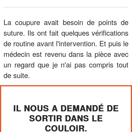
La coupure avait besoin de points de
suture. Ils ont fait quelques vérifications
de routine avant l'intervention. Et puis le
médecin est revenu dans la pièce avec
un regard que je n'ai pas compris tout
de suite.
IL NOUS A DEMANDÉ DE
SORTIR DANS LE
COULOIR.