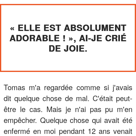
« ELLE EST ABSOLUMENT
ADORABLE ! », AI-JE CRIÉ
DE JOIE.
Tomas m'a regardée comme si j'avais
dit quelque chose de mal. C'était peut-
être le cas. Mais je n'ai pas pu m'en
empêcher. Quelque chose qui avait été
enfermé en moi pendant 12 ans venait