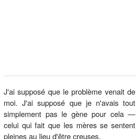
J'ai supposé que le problème venait de
moi. J'ai supposé que je n'avais tout
simplement pas le gène pour cela —
celui qui fait que les mères se sentent
pleines au lieu d'être creuses.