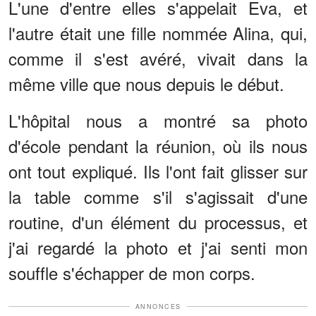
L'une d'entre elles s'appelait Eva, et
l'autre était une fille nommée Alina, qui,
comme il s'est avéré, vivait dans la
même ville que nous depuis le début.
L'hôpital nous a montré sa photo
d'école pendant la réunion, où ils nous
ont tout expliqué. Ils l'ont fait glisser sur
la table comme s'il s'agissait d'une
routine, d'un élément du processus, et
j'ai regardé la photo et j'ai senti mon
souffle s'échapper de mon corps.
ANNONCES