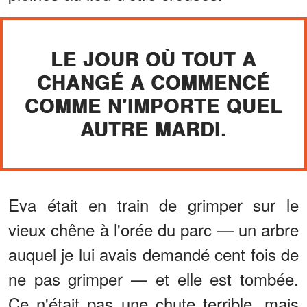
LE JOUR OÙ TOUT A
CHANGÉ A COMMENCÉ
COMME N'IMPORTE QUEL
AUTRE MARDI.
Eva était en train de grimper sur le
vieux chêne à l'orée du parc — un arbre
auquel je lui avais demandé cent fois de
ne pas grimper — et elle est tombée.
Ce n'était pas une chute terrible, mais