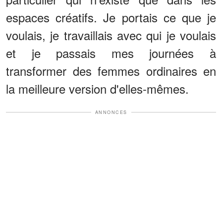
espaces créatifs. Je portais ce que je
voulais, je travaillais avec qui je voulais
et je passais mes journées à
transformer des femmes ordinaires en
la meilleure version d'elles-mêmes.
ANNONCES