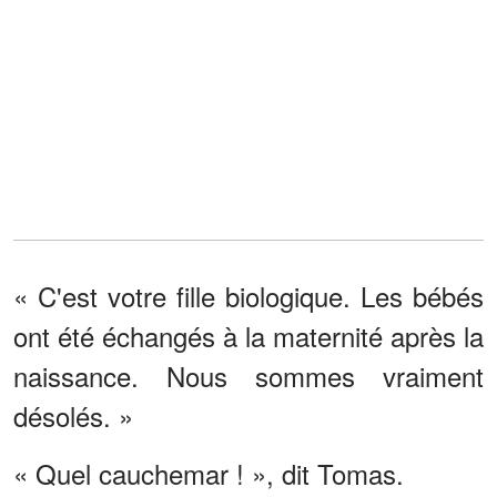
« C'est votre fille biologique. Les bébés
ont été échangés à la maternité après la
naissance. Nous sommes vraiment
désolés. »
« Quel cauchemar ! », dit Tomas.