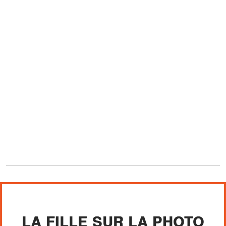
LA FILLE SUR LA PHOTO