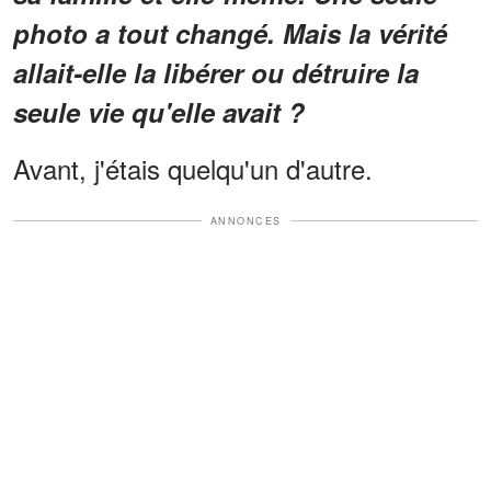
photo a tout changé. Mais la vérité
allait-elle la libérer ou détruire la
seule vie qu'elle avait ?
Avant, j'étais quelqu'un d'autre.
ANNONCES