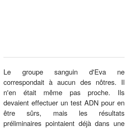
Le groupe sanguin d'Eva ne
correspondait à aucun des nôtres. Il
n'en était même pas proche. Ils
devaient effectuer un test ADN pour en
être sûrs, mais les résultats
préliminaires pointaient déjà dans une