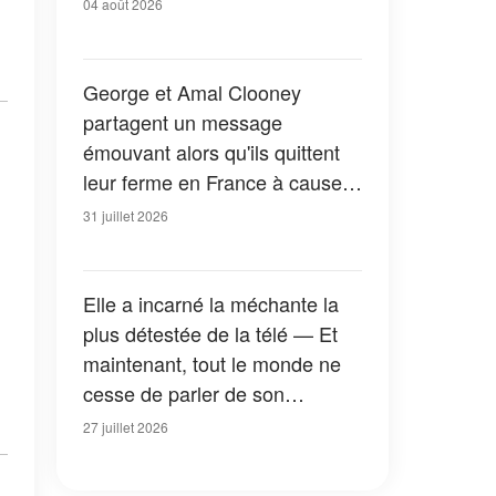
04 août 2026
George et Amal Clooney
partagent un message
émouvant alors qu'ils quittent
leur ferme en France à cause
des feux de forêt — Tous les
31 juillet 2026
détails
Elle a incarné la méchante la
plus détestée de la télé — Et
maintenant, tout le monde ne
cesse de parler de son
apparition dans la nouvelle
27 juillet 2026
version de « La Petite Maison
dans la prairie » — Photos