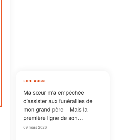
LIRE AUSSI
Ma sœur m'a empêchée
d'assister aux funérailles de
mon grand-père – Mais la
première ligne de son
testament a laissé tout le
09 mars 2026
monde sans voix