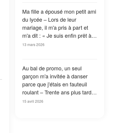
Ma fille a épousé mon petit ami
du lycée – Lors de leur
mariage, il m'a pris à part et
m'a dit : « Je suis enfin prêt à
te dire la vérité »
13 mars 2026
Au bal de promo, un seul
garçon m'a invitée à danser
parce que j'étais en fauteuil
roulant – Trente ans plus tard,
je l'ai revu et c'est lui qui avait
15 avril 2026
besoin d'aide