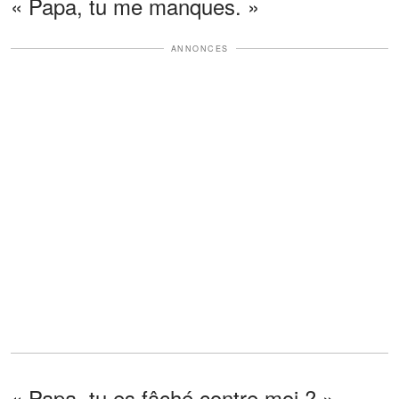
« Papa, tu me manques. »
ANNONCES
« Papa, tu es fâché contre moi ? »