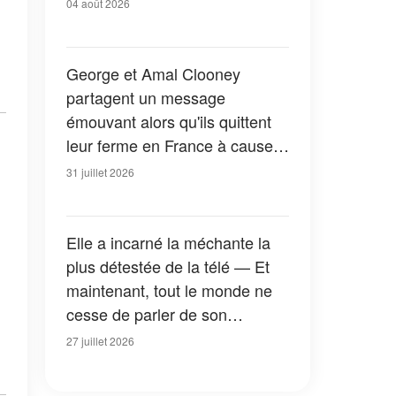
04 août 2026
George et Amal Clooney
partagent un message
émouvant alors qu'ils quittent
leur ferme en France à cause
des feux de forêt — Tous les
31 juillet 2026
détails
Elle a incarné la méchante la
plus détestée de la télé — Et
maintenant, tout le monde ne
cesse de parler de son
apparition dans la nouvelle
27 juillet 2026
version de « La Petite Maison
dans la prairie » — Photos