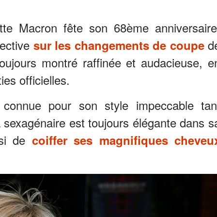
itte Macron fête son 68ème anniversaire
pective
d
sur les changements de coupe
toujours montré raffinée et audacieuse, e
es officielles.
connue pour son style impeccable tan
La sexagénaire est toujours élégante dans s
ssi de
coiffer ses magnifiques cheveu