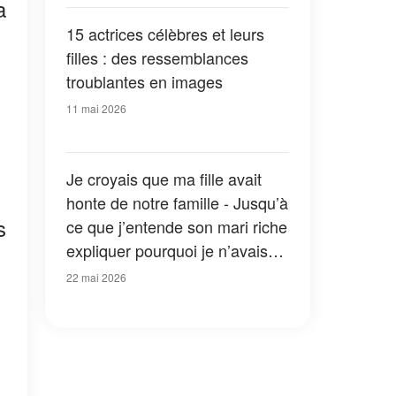
a
15 actrices célèbres et leurs
filles : des ressemblances
troublantes en images
11 mai 2026
Je croyais que ma fille avait
honte de notre famille - Jusqu’à
s
ce que j’entende son mari riche
expliquer pourquoi je n’avais
jamais été invitée chez eux
22 mai 2026