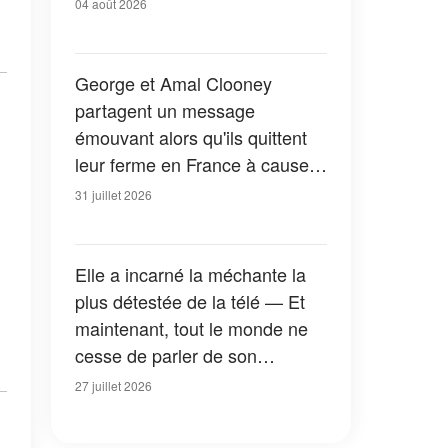
04 août 2026
George et Amal Clooney
partagent un message
émouvant alors qu'ils quittent
leur ferme en France à cause
des feux de forêt — Tous les
31 juillet 2026
détails
Elle a incarné la méchante la
plus détestée de la télé — Et
maintenant, tout le monde ne
cesse de parler de son
apparition dans la nouvelle
27 juillet 2026
version de « La Petite Maison
dans la prairie » — Photos